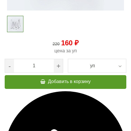
160 ₽
220
цена за
уп
-
+
уп
Добавить в корзину