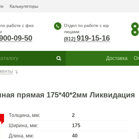
ти
Калькуляторы
по работе с физ
Отдел по работе с юр
и
лицами
900-09-50
919-15-16
(812)
Доставка
О
менты
ная прямая 175*40*2мм Ликвидация
Толщина, мм:
2
Ширина, мм:
175
Длина, мм:
40