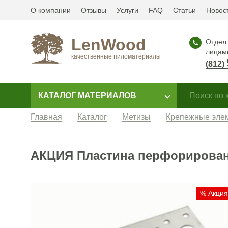
О компании
Отзывы
Услуги
FAQ
Статьи
Новос
LenWood
Отдел 
лицам
качественные пиломатериалы
(812)
КАТАЛОГ МАТЕРИАЛОВ
Главная
Каталог
Метизы
Крепежные эле
АКЦИЯ Пластина перфорирован
% Акция