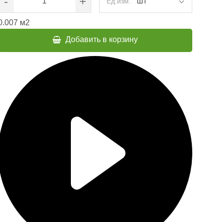
-
+
шт
Ед.изм.
0.007
м2
Добавить в корзину