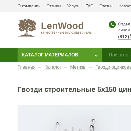
О компании
Отзывы
Услуги
FAQ
Статьи
Новос
LenWood
Отдел 
лицам
качественные пиломатериалы
(812)
КАТАЛОГ МАТЕРИАЛОВ
Главная
Каталог
Метизы
Гвозди оцинков
Гвозди строительные 5x150 цинк