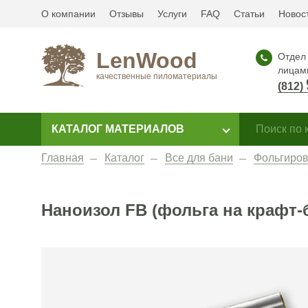
О компании
Отзывы
Услуги
FAQ
Статьи
Новос
LenWood
Отдел 
лицам
качественные пиломатериалы
(812)
КАТАЛОГ МАТЕРИАЛОВ
Главная
Каталог
Все для бани
Фольгиров
Наноизол FB (фольга на крафт-б