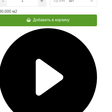
-
+
шт
Ед.изм.
30.000
м2
Добавить в корзину