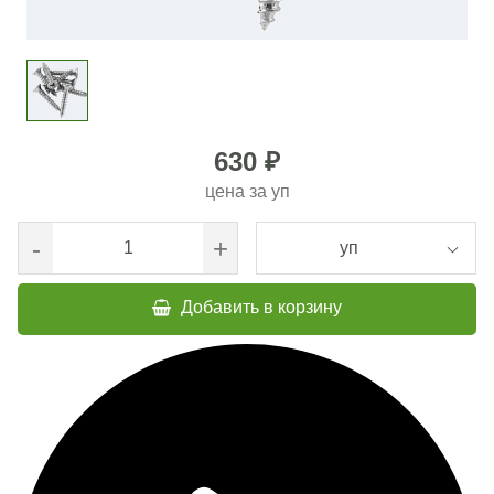
630 ₽
цена за
уп
-
+
уп
Добавить в корзину