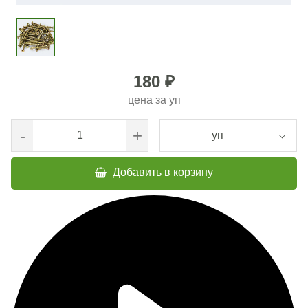
180 ₽
цена за
уп
-
+
уп
Добавить в корзину