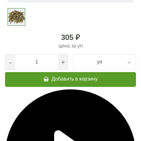
305 ₽
цена за
уп
-
+
уп
Добавить в корзину