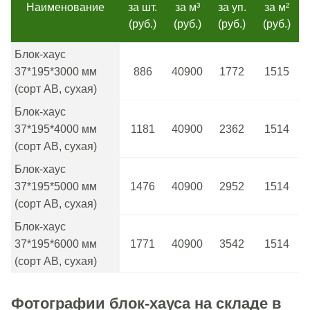
Наименование
за шт.
за м³
за уп.
за м²
(руб.)
(руб.)
(руб.)
(руб.)
Блок-хаус
37*195*3000 мм
886
40900
1772
1515
(сорт АВ, сухая)
Блок-хаус
37*195*4000 мм
1181
40900
2362
1514
(сорт АВ, сухая)
Блок-хаус
37*195*5000 мм
1476
40900
2952
1514
(сорт АВ, сухая)
Блок-хаус
37*195*6000 мм
1771
40900
3542
1514
(сорт АВ, сухая)
Фотографии блок-хауса на складе в