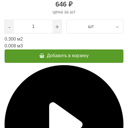
646 ₽
цена за
шт
-
+
шт
0.300
м2
0.008
м3
Добавить в корзину